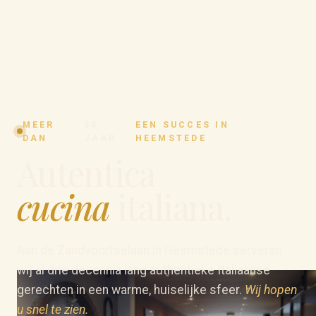
MEER
30
EEN SUCCES IN
DAN
JAAR
HEEMSTEDE
Autentica
cucina
italiana.
Aan de Zandvoortselaan in Heemstede serveren
wij al drie decennia lang authentieke Italiaanse
gerechten in een warme, huiselijke sfeer.
Wij hopen
u snel te zien.