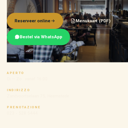
Reserveer online
Menukaart (PDF)
Bestel via WhatsApp
APERTO
Di — Zo · vanaf 16:00
INDIRIZZO
Zandvoortselaan 75, Heemstede
PRENOTAZIONE
023 - 528 5444