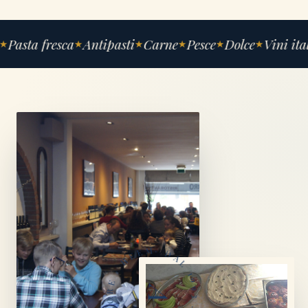
Pasta fresca
Antipasti
Carne
Pesce
Dolce
Vini ital
★
★
★
★
★
★
· DAL 1993 · FATTO CON AMORE · HEEMSTEDE · 30+ ANNI ·
A