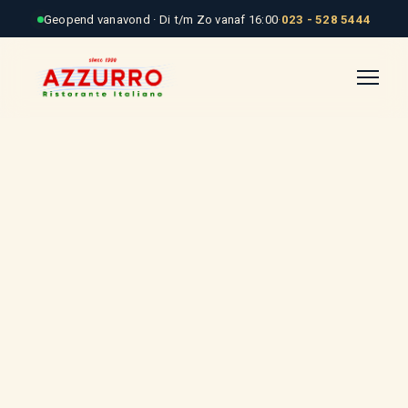
Geopend vanavond · Di t/m Zo vanaf 16:00
·
023 - 528 5444